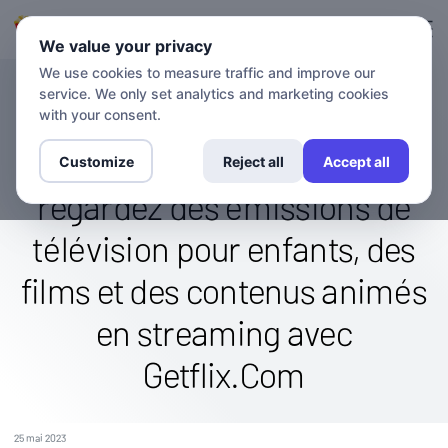
Connexion
S'inscrire
We value your privacy
We use cookies to measure traffic and improve our
service. We only set analytics and marketing cookies
BLOG
Accédez à la chaîne Cartoon
with your consent.
Network à l'étranger :
Customize
Reject all
Accept all
regardez des émissions de
télévision pour enfants, des
films et des contenus animés
en streaming avec
Getflix.Com
25 mai 2023