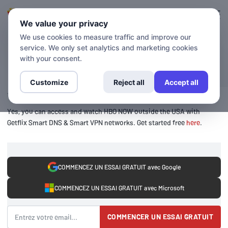
Connexion
S'inscrire
We value your privacy
We use cookies to measure traffic and improve our
service. We only set analytics and marketing cookies
BLOG
Access HBO NOW outside US
with your consent.
Customize
Reject all
Accept all
10 July 2020
Yes, you can access and watch HBO NOW outside the USA with
Getflix Smart DNS & Smart VPN networks. Get started free
here
.
COMMENCEZ UN ESSAI GRATUIT avec Google
COMMENCEZ UN ESSAI GRATUIT avec Microsoft
COMMENCER UN ESSAI GRATUIT